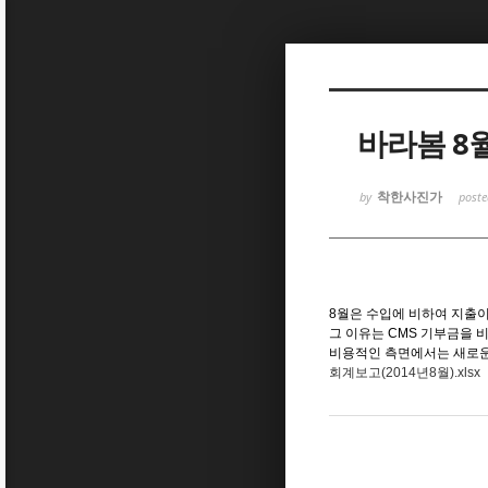
Sketchbook5, 스케치북5
바라봄 8
착한사진가
by
post
Sketchbook5, 스케치북5
8월은 수입에 비하여 지출이
그 이유는 CMS 기부금을 
비용적인 측면에서는 새로운
회계보고(2014년8월).xlsx