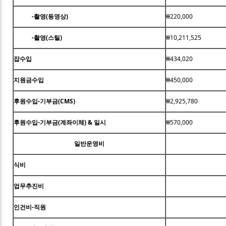
-촬영(동영상)
₩220,000
-촬영(스틸)
₩10,211,525
잡수입
₩434,020
지원금수입
₩450,000
후원수입-기부금(CMS)
₩2,925,780
후원수입-기부금(계좌이체) & 일시
₩570,000
일반운영비
식비
업무추진비
인건비-직원