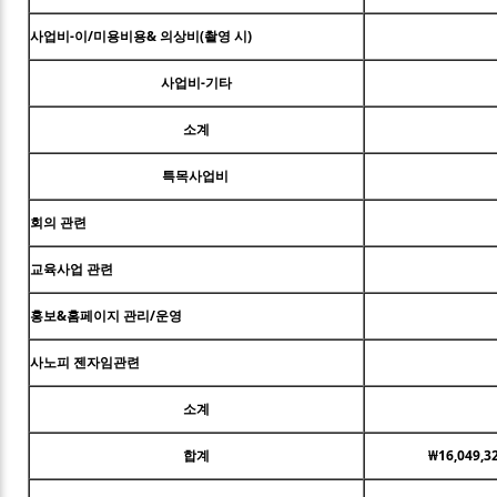
사업비-이/미용비용& 의상비(촬영 시)
사업비-기타
소계
특목사업비
회의 관련
교육사업 관련
홍보&홈페이지 관리/운영
사노피 젠자임관련
소계
합계
₩16,049,3