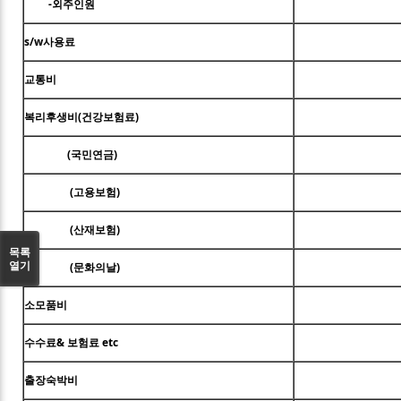
-외주인원
s/w사용료
교통비
복리후생비(건강보험료)
(국민연금)
(고용보험)
(산재보험)
목록
열기
(문화의날)
소모품비
수수료& 보험료 etc
출장숙박비