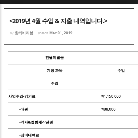
Sketchbook5, 스케치북5
<2019년 4월 수입 & 지출 내역입니다.>
함께바라봄
May 01, 2019
by
posted
Sketchbook5, 스케치북5
전월이월금
계정 과목
수입
수입
사업수입-강의료
₩1,150,000
-대관
₩88,000
-액자&앨범제작관련
-장비대여료