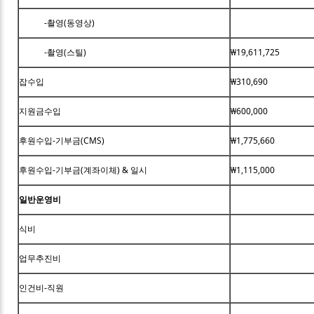
-촬영(동영상)
-촬영(스틸)
₩19,611,725
잡수입
₩310,690
지원금수입
₩600,000
후원수입-기부금(CMS)
₩1,775,660
후원수입-기부금(계좌이체) & 일시
₩1,115,000
일반운영비
식비
업무추진비
인건비-직원