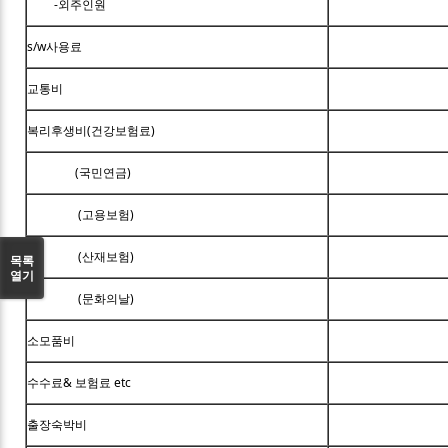
-외주인원
s/w사용료
교통비
복리후생비(건강보험료)
(국민연금)
(고용보험)
(산재보험)
목록
열기
(문화의날)
소모품비
수수료& 보험료 etc
출장숙박비