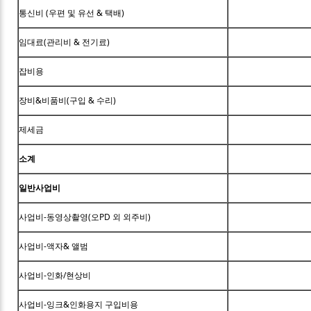
통신비 (우편 및 유선 & 택배)
임대료(관리비 & 전기료)
잡비용
장비&비품비(구입 & 수리)
제세금
소계
일반사업비
사업비-동영상촬영(오PD 외 외주비)
사업비-액자& 앨범
사업비-인화/현상비
사업비-잉크&인화용지 구입비용