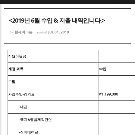
Sketchbook5, 스케치북5
<2019년 6월 수입 & 지출 내역입니다.>
함께바라봄
Jul 01, 2019
by
posted
Sketchbook5, 스케치북5
전월이월금
계정 과목
수입
수입
사업수입-강의료
₩1,199,000
-대관
-액자&앨범제작관련
-장비대여료