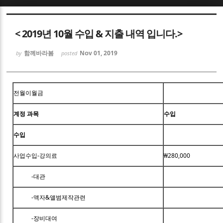
Sketchbook5, 스케치북5
< 2019년 10월 수입 & 지출 내역 입니다.>
함께바라봄
Nov 01, 2019
by
posted
Sketchbook5, 스케치북5
전월이월금
계정 과목
수입
수입
사업수입-강의료
₩280,000
-대관
-액자&앨범제작관련
-장비대여