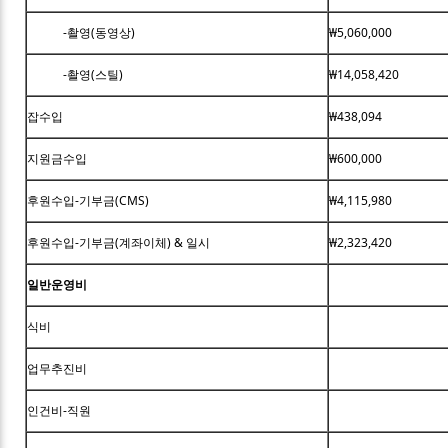
-촬영(동영상)
₩5,060,000
-촬영(스틸)
₩14,058,420
잡수입
₩438,094
지원금수입
₩600,000
후원수입-기부금(CMS)
₩4,115,980
후원수입-기부금(계좌이체) & 일시
₩2,323,420
일반운영비
식비
업무추진비
인건비-직원