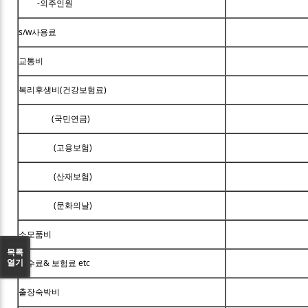
-외주인원
s/w사용료
교통비
복리후생비(건강보험료)
(국민연금)
(고용보험)
(산재보험)
(문화의날)
소모품비
목록
열기
수수료& 보험료 etc
출장숙박비