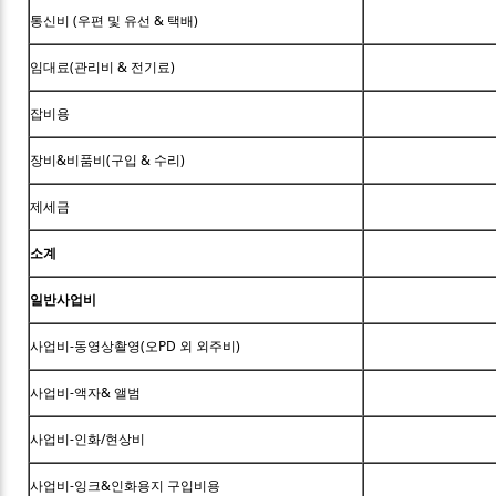
통신비 (우편 및 유선 & 택배)
임대료(관리비 & 전기료)
잡비용
장비&비품비(구입 & 수리)
제세금
소계
일반사업비
사업비-동영상촬영(오PD 외 외주비)
사업비-액자& 앨범
사업비-인화/현상비
사업비-잉크&인화용지 구입비용