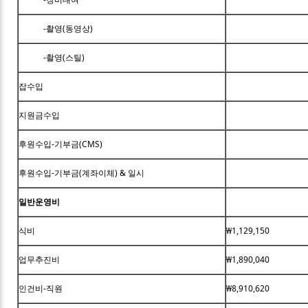
-촬영(동영상)
-촬영(스틸)
잡수입
지원금수입
후원수입-기부금(CMS)
후원수입-기부금(계좌이체) & 일시
일반운영비
식비
₩1,129,150
업무추진비
₩1,890,040
인건비-직원
₩8,910,620