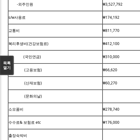
-외주인원
₩3,527,792
s/w사용료
₩174,192
교통비
₩811,770
복리후생비(건강보험료)
₩412,100
(국민연금)
₩310,000
목록
열기
(고용보험)
₩66,620
(산재보험)
₩60,270
(문화의날)
소모품비
₩278,740
수수료& 보험료 etc
₩176,000
출장숙박비