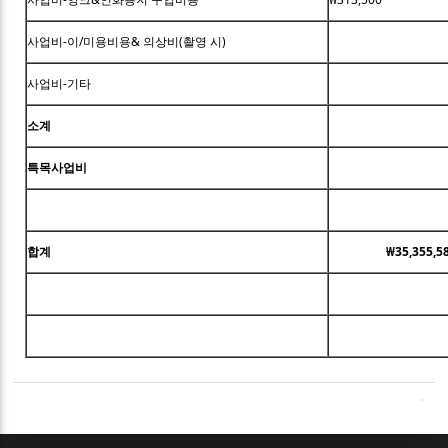
사업비-이/미용비용& 의상비(촬영 시)
사업비-기타
소계
특목사업비
합계
₩35,355,5