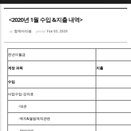
Sketchbook5, 스케치북5
<2020년 1월 수입 &지출 내역>
함께바라봄
Feb 03, 2020
by
posted
Sketchbook5, 스케치북5
전년이월금
계정 과목
지출
수입
사업수입-강의료
-대관
-액자&앨범제작관련
-장비대여