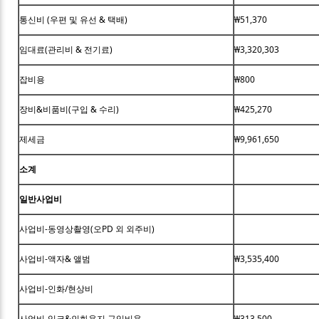
통신비 (우편 및 유선 & 택배)
₩51,370
임대료(관리비 & 전기료)
₩3,320,303
잡비용
₩800
장비&비품비(구입 & 수리)
₩425,270
제세금
₩9,961,650
소계
일반사업비
사업비-동영상촬영(오PD 외 외주비)
사업비-액자& 앨범
₩3,535,400
사업비-인화/현상비
사업비-잉크&인화용지 구입비용
₩313,500