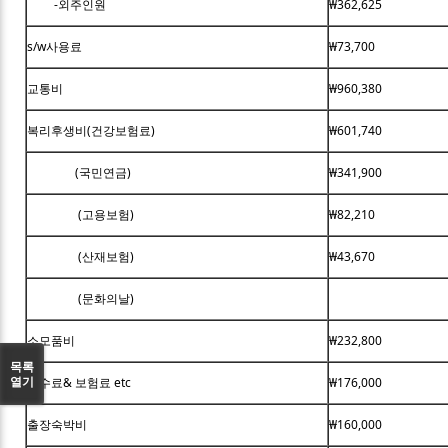
-외주인원
₩362,625
s/w사용료
₩73,700
교통비
₩960,380
복리후생비(건강보험료)
₩601,740
(국민연금)
₩341,900
(고용보험)
₩82,210
(산재보험)
₩43,670
(문화의날)
소모품비
₩232,800
목록
열기
수수료& 보험료 etc
₩176,000
출장숙박비
₩160,000