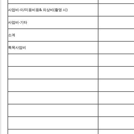
사업비-이/미용비용& 의상비(촬영 시)
사업비-기타
소계
특목사업비