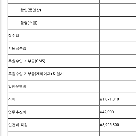
-촬영(동영상)
-촬영(스틸)
잡수입
지원금수입
후원수입-기부금(CMS)
후원수입-기부금(계좌이체) & 일시
일반운영비
식비
₩1,071,810
업무추진비
₩42,000
인건비-직원
₩8,925,800