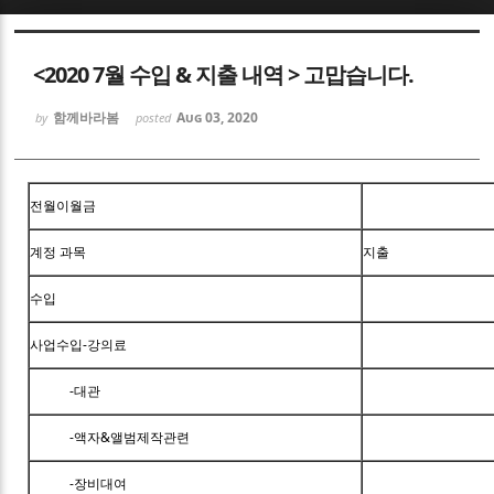
Sketchbook5, 스케치북5
<2020 7월 수입 & 지출 내역 > 고맙습니다.
함께바라봄
Aug 03, 2020
by
posted
Sketchbook5, 스케치북5
전월이월금
계정 과목
지출
수입
사업수입-강의료
-대관
-액자&앨범제작관련
-장비대여