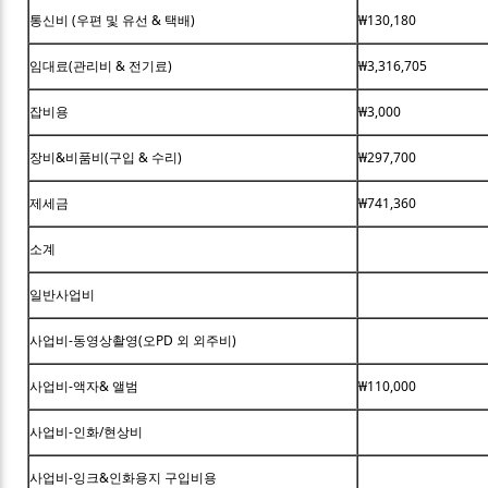
통신비 (우편 및 유선 & 택배)
₩130,180
임대료(관리비 & 전기료)
₩3,316,705
잡비용
₩3,000
장비&비품비(구입 & 수리)
₩297,700
제세금
₩741,360
소계
일반사업비
사업비-동영상촬영(오PD 외 외주비)
사업비-액자& 앨범
₩110,000
사업비-인화/현상비
사업비-잉크&인화용지 구입비용