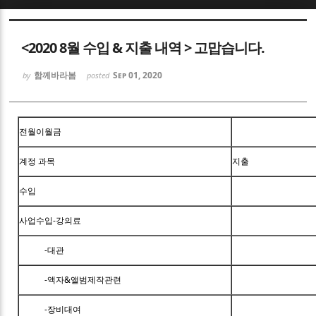
Sketchbook5, 스케치북5
<2020 8월 수입 & 지출 내역 > 고맙습니다.
함께바라봄
Sep 01, 2020
by
posted
Sketchbook5, 스케치북5
전월이월금
계정 과목
지출
수입
사업수입-강의료
-대관
-액자&앨범제작관련
-장비대여