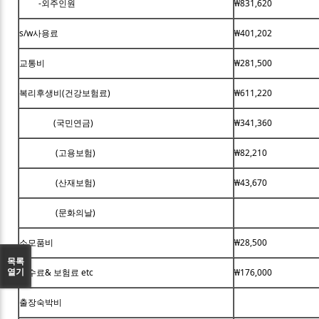
-외주인원
₩831,620
s/w사용료
₩401,202
교통비
₩281,500
복리후생비(건강보험료)
₩611,220
(국민연금)
₩341,360
(고용보험)
₩82,210
(산재보험)
₩43,670
(문화의날)
소모품비
₩28,500
목록
열기
수수료& 보험료 etc
₩176,000
출장숙박비