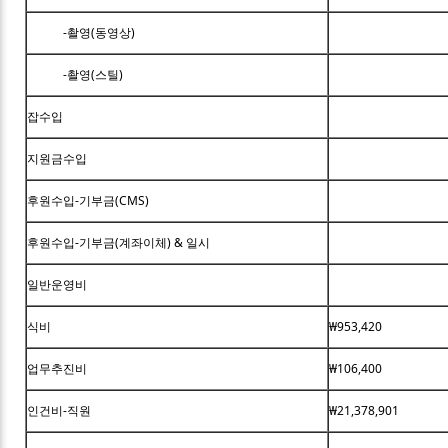
-촬영(동영상)
-촬영(스틸)
잡수입
지원금수입
후원수입-기부금(CMS)
후원수입-기부금(계좌이체) & 일시
일반운영비
식비
₩953,420
업무추진비
₩106,400
인건비-직원
₩21,378,901