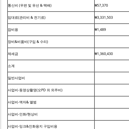
통신비 (우편 및 유선 & 택배)
₩57,370
임대료(관리비 & 전기료)
₩3,331,503
잡비용
₩1,489
장비&비품비(구입 & 수리)
제세금
₩1,360,430
소계
일반사업비
사업비-동영상촬영(오PD 외 외주비)
사업비-액자& 앨범
사업비-인화/현상비
사업비-잉크&인화용지 구입비용