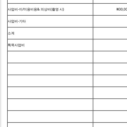
사업비-이/미용비용& 의상비(촬영 시)
₩30,0
사업비-기타
소계
특목사업비