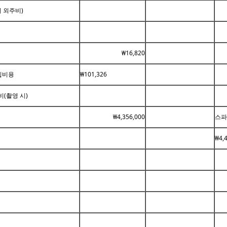
 외주비)
₩16,820
입비용
₩101,326
(촬영 시)
₩4,356,000
스파
₩4,