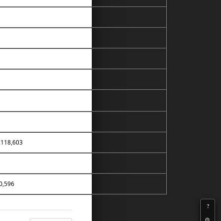
,118,603
0,596
?