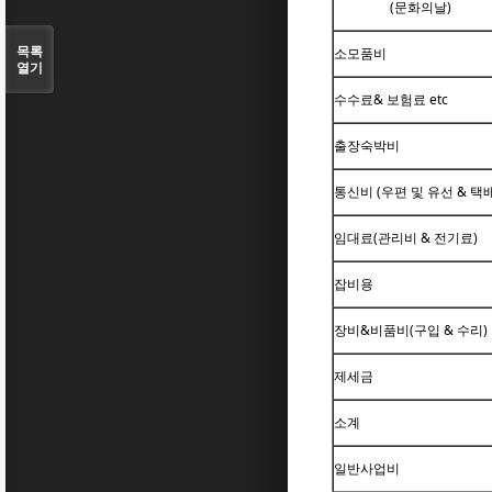
(문화의날)
목록
소모품비
열기
수수료& 보험료 etc
출장숙박비
통신비 (우편 및 유선 & 택배
임대료(관리비 & 전기료)
잡비용
장비&비품비(구입 & 수리)
제세금
소계
일반사업비