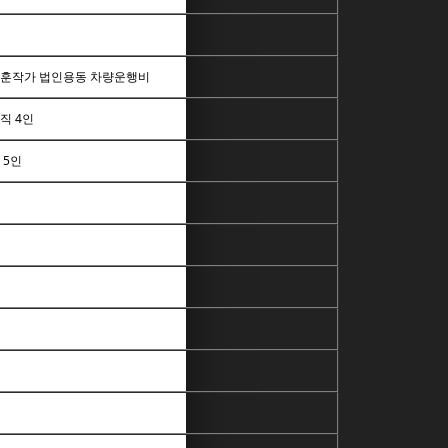
훈작가 법인용동 차량운행비
직 4인
 5인