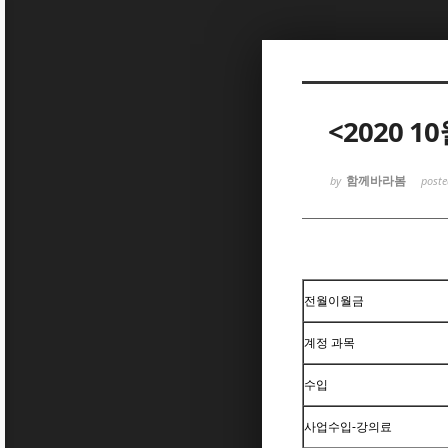
Sketchbook5, 스케치북5
<2020 
함께바라봄
by
post
Sketchbook5, 스케치북5
전월이월금
계정 과목
수입
사업수입-강의료