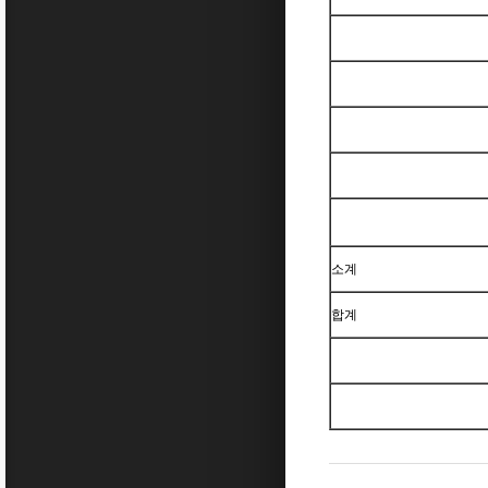
소계
합계