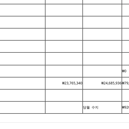
₩0
₩23,765,340
₩24,685,936
₩79
당월 수지
₩92