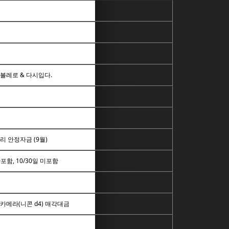
볼레로 & 다시입다.
리 안정자금 (9월)
0포함, 10/30일 미포함
카메라(니콘 d4) 매각대금