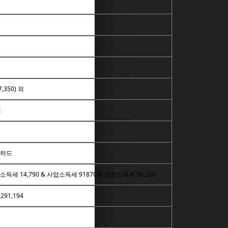
7,350) 외
월
하드
소득세 14,790 & 사업소득세 91870 & 근로소득세 56,200
,291,194