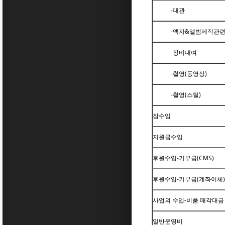
-대관
-액자&앨범제작관
-장비대여
-촬영(동영상)
-촬영(스틸)
잡수입
지원금수입
후원수입-기부금(CMS)
후원수입-기부금(계좌이체)
사업외 수입-비품 매각대금
일반운영비