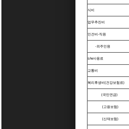
식비
업무추진비
인건비-직원
-외주인원
s/w사용료
교통비
복리후생비(건강보험료)
(국민연금)
(고용보험)
(산재보험)