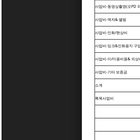
사업비-동영상촬영(오PD 외
사업비-액자& 앨범
사업비-인화/현상비
사업비-잉크&인화용지 구
사업비-이/미용비용& 의상비
사업비-기타 보증금
소계
특목사업비