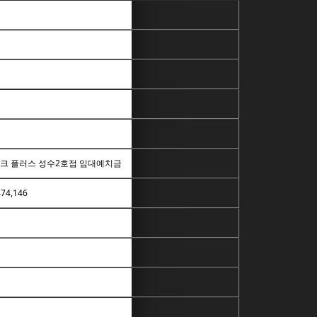
크 플러스 성수2호점 임대예치금
474,146