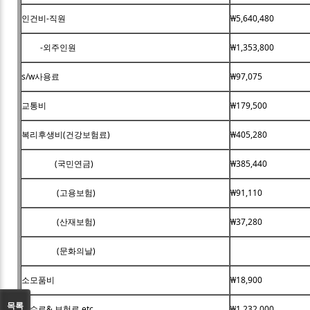
인건비-직원
₩5,640,480
-외주인원
₩1,353,800
s/w사용료
₩97,075
교통비
₩179,500
복리후생비(건강보험료)
₩405,280
(국민연금)
₩385,440
(고용보험)
₩91,110
(산재보험)
₩37,280
(문화의날)
소모품비
₩18,900
목록
수수료& 보험료 etc
₩1,232,000