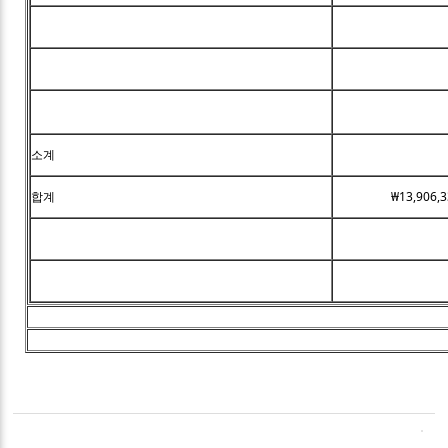
소계
합계
₩13,906,