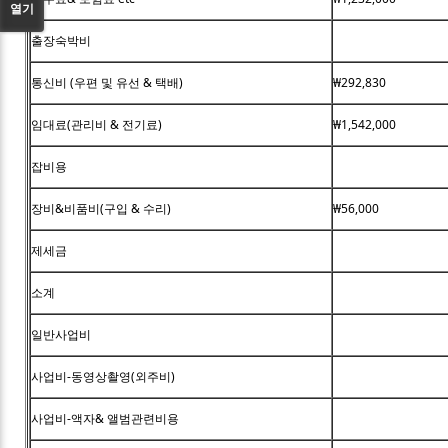
열기
출장숙박비
통신비 (우편 및 유선 & 택배)
₩292,830
임대료(관리비 & 전기료)
₩1,542,000
잡비용
장비&비품비(구입 & 수리)
₩56,000
제세금
소계
일반사업비
사업비-동영상촬영(외주비)
사업비-액자& 앨범관련비용