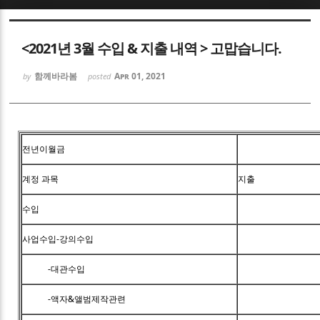
Sketchbook5, 스케치북5
<2021년 3월 수입 & 지출 내역 > 고맙습니다.
함께바라봄
Apr 01, 2021
by
posted
Sketchbook5, 스케치북5
전년이월금
계정 과목
지출
수입
사업수입-강의수입
-대관수입
-액자&앨범제작관련