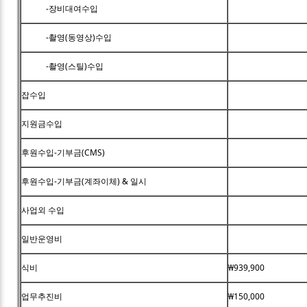
-장비대여수입
-촬영(동영상)수입
-촬영(스틸)수입
잡수입
지원금수입
후원수입-기부금(CMS)
후원수입-기부금(계좌이체) & 일시
사업외 수입
일반운영비
식비
₩939,900
업무추진비
₩150,000