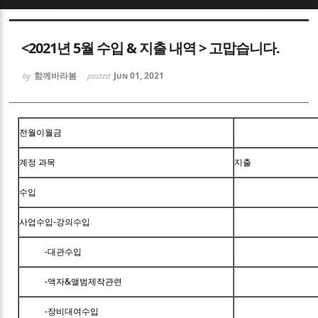
Sketchbook5, 스케치북5
<2021년 5월 수입 & 지출 내역 > 고맙습니다.
함께바라봄
Jun 01, 2021
by
posted
Sketchbook5, 스케치북5
전월이월금
계정 과목
지출
수입
사업수입-강의수입
-대관수입
-액자&앨범제작관련
-장비대여수입