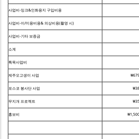
사업비-잉크&인화용지 구입비용
사업비-이/미용비용& 의상비용(촬영 시)
사업비-기타 보증금
소계
특목사업비
제주오고생이 사업
₩679
포스코 봉사단 사업
₩3
무지개 프로젝트
₩3
홍보비
₩1,50