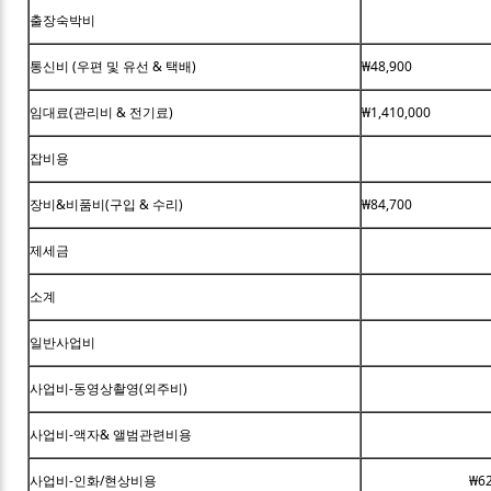
출장숙박비
통신비 (우편 및 유선 & 택배)
₩48,900
임대료(관리비 & 전기료)
₩1,410,000
잡비용
장비&비품비(구입 & 수리)
₩84,700
제세금
소계
일반사업비
사업비-동영상촬영(외주비)
사업비-액자& 앨범관련비용
사업비-인화/현상비용
₩6