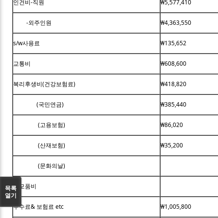
인건비-직원
₩5,577,410
-외주인원
₩4,363,550
s/w사용료
₩135,652
교통비
₩608,600
복리후생비(건강보험료)
₩418,820
(국민연금)
₩385,440
(고용보험)
₩86,020
(산재보험)
₩35,200
(문화의날)
소모품비
목록
열기
수수료& 보험료 etc
₩1,005,800