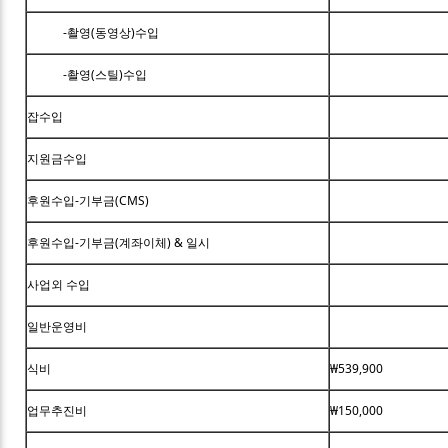
-촬영(동영상)수입
-촬영(스틸)수입
잡수입
지원금수입
후원수입-기부금(CMS)
후원수입-기부금(계좌이체) & 일시
사업외 수입
일반운영비
식비
₩539,900
업무추진비
₩150,000