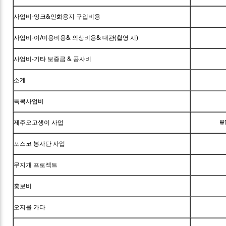
사업비-잉크&인화용지 구입비용
사업비-이/미용비용& 의상비용& 대관(촬영 시)
사업비-기타 보증금 & 공사비
소계
특목사업비
제주오고생이 사업
₩
포스코 봉사단 사업
무지개 프로젝트
홍보비
오지를 가다