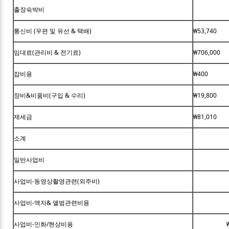
출장숙박비
통신비 (우편 및 유선 & 택배)
₩53,740
임대료(관리비 & 전기료)
₩706,000
잡비용
₩400
장비&비품비(구입 & 수리)
₩19,800
제세금
₩81,010
소계
일반사업비
사업비-동영상촬영관련(외주비)
사업비-액자& 앨범관련비용
사업비-인화/현상비용