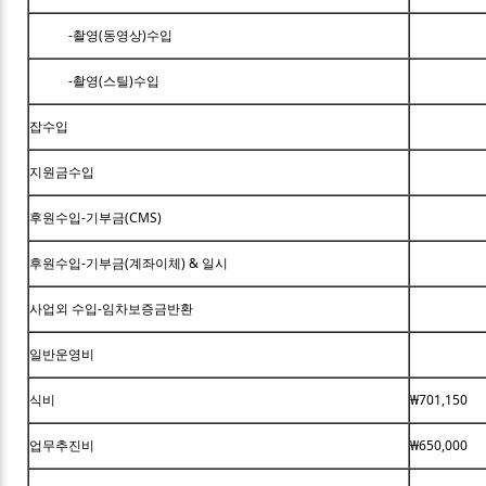
-촬영(동영상)수입
-촬영(스틸)수입
잡수입
지원금수입
후원수입-기부금(CMS)
후원수입-기부금(계좌이체) & 일시
사업외 수입-임차보증금반환
일반운영비
식비
₩701,150
업무추진비
₩650,000