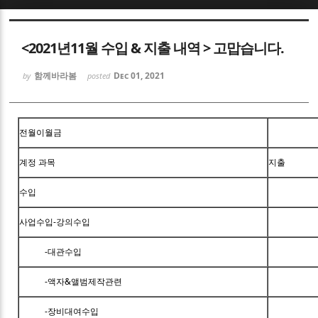
Sketchbook5, 스케치북5
<2021년11월 수입 & 지출 내역 > 고맙습니다.
함께바라봄
Dec 01, 2021
by
posted
Sketchbook5, 스케치북5
전월이월금
계정 과목
지출
수입
사업수입-강의수입
-대관수입
-액자&앨범제작관련
-장비대여수입