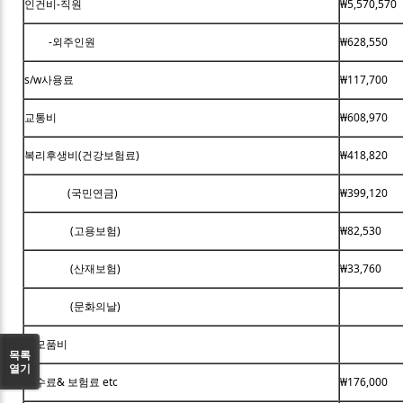
인건비-직원
₩5,570,570
-외주인원
₩628,550
s/w사용료
₩117,700
교통비
₩608,970
복리후생비(건강보험료)
₩418,820
(국민연금)
₩399,120
(고용보험)
₩82,530
(산재보험)
₩33,760
(문화의날)
소모품비
목록
열기
수수료& 보험료 etc
₩176,000