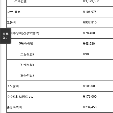
-외주인원
₩3,529,550
s/w사용료
₩106,975
교통비
₩937,810
복리후생비(건강보험료)
₩78,460
목록
열기
(국민연금)
₩43,980
(고용보험)
₩90
(산재보험)
(문화의날)
소모품비
₩10,000
수수료& 보험료 etc
₩176,000
출장숙박비
₩234,450