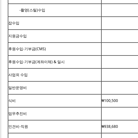
-촬영(스틸)수입
잡수입
지원금수입
후원수입-기부금(CMS)
후원수입-기부금(계좌이체) & 일시
사업외 수입
일반운영비
식비
₩100,500
업무추진비
인건비-직원
₩938,680