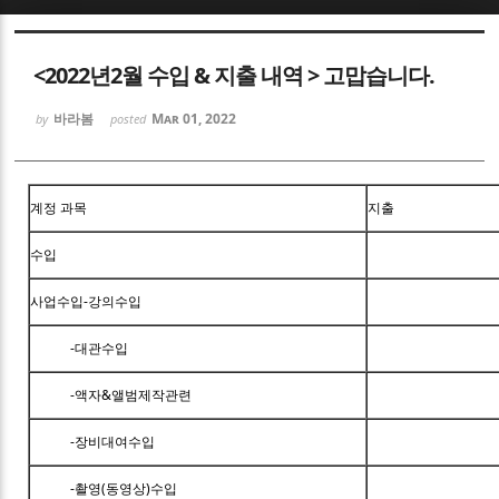
Sketchbook5, 스케치북5
<2022년2월 수입 & 지출 내역 > 고맙습니다.
바라봄
Mar 01, 2022
by
posted
Sketchbook5, 스케치북5
계정 과목
지출
수입
사업수입-강의수입
-대관수입
-액자&앨범제작관련
-장비대여수입
-촬영(동영상)수입