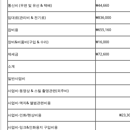
통신비 (우편 및 유선 & 택배)
₩44,660
임대료(관리비 & 전기료)
₩836,000
잡비용
₩655,160
장비&비품비(구입 & 수리)
₩16,000
제세금
₩72,600
소계
일반사업비
사업비-동영상 & 스틸 촬영관련(외주비)
사업비-액자& 앨범관련비용
사업비-인화/현상비용
₩23,3
사업비-잉크&인화용지 구입비용