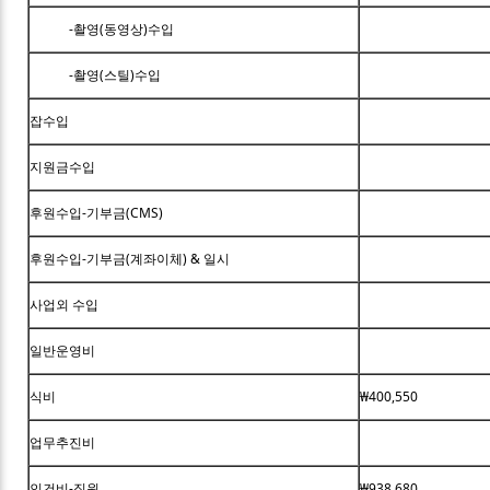
-촬영(동영상)수입
-촬영(스틸)수입
잡수입
지원금수입
후원수입-기부금(CMS)
후원수입-기부금(계좌이체) & 일시
사업외 수입
일반운영비
식비
₩400,550
업무추진비
인건비-직원
₩938,680