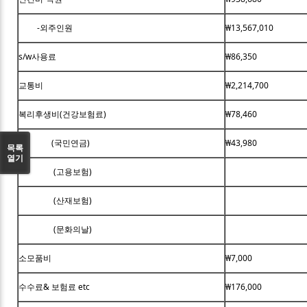
-외주인원
₩13,567,010
s/w사용료
₩86,350
교통비
₩2,214,700
복리후생비(건강보험료)
₩78,460
(국민연금)
₩43,980
목록
열기
(고용보험)
(산재보험)
(문화의날)
소모품비
₩7,000
수수료& 보험료 etc
₩176,000