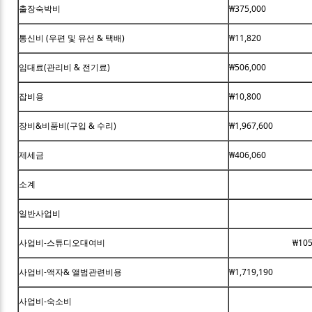
출장숙박비
₩375,000
통신비 (우편 및 유선 & 택배)
₩11,820
임대료(관리비 & 전기료)
₩506,000
잡비용
₩10,800
장비&비품비(구입 & 수리)
₩1,967,600
제세금
₩406,060
소계
일반사업비
사업비-스튜디오대여비
₩105
사업비-액자& 앨범관련비용
₩1,719,190
사업비-숙소비