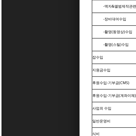
-액자&앨범제작관
-장비대여수입
-촬영(동영상)수입
-촬영(스틸)수입
잡수입
지원금수입
후원수입-기부금(CMS)
후원수입-기부금(계좌이체)
사업외 수입
일반운영비
식비