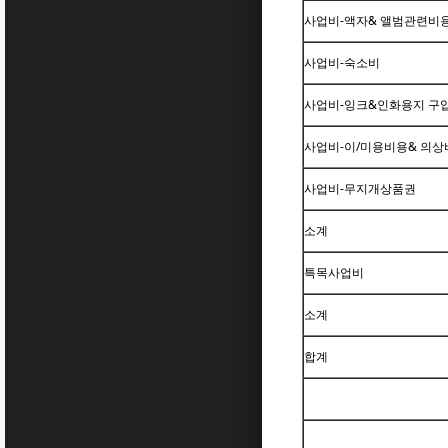
사업비-액자& 앨범관련비
사업비-숙소비
사업비-잉크&인화용지 구
사업비-이/미용비용& 의상비
사업비-무지개상품권
소계
특목사업비
소계
합계