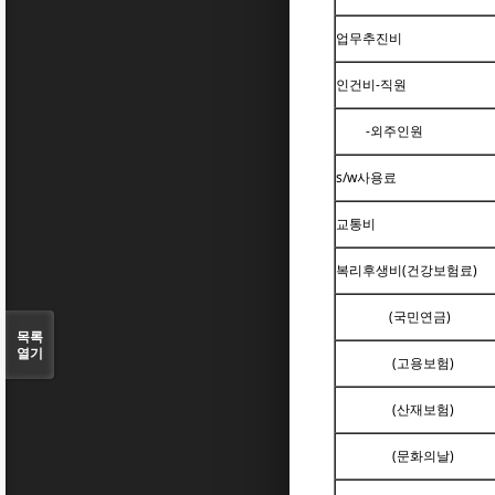
업무추진비
인건비-직원
-외주인원
s/w사용료
교통비
복리후생비(건강보험료)
(국민연금)
목록
열기
(고용보험)
(산재보험)
(문화의날)