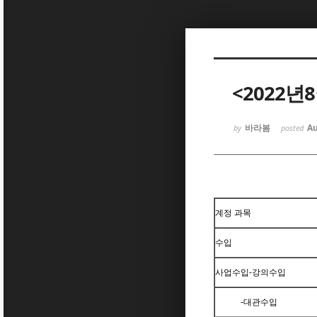
Sketchbook5, 스케치북5
<2022년
바라봄
Au
by
posted
Sketchbook5, 스케치북5
계정 과목
수입
사업수입-강의수입
-대관수입