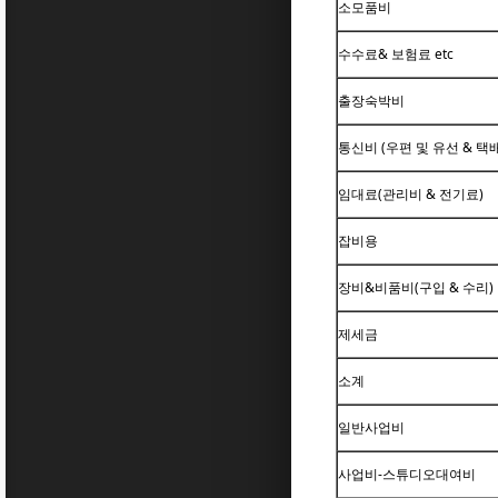
소모품비
수수료& 보험료 etc
출장숙박비
통신비 (우편 및 유선 & 택배
임대료(관리비 & 전기료)
잡비용
장비&비품비(구입 & 수리)
제세금
소계
일반사업비
사업비-스튜디오대여비