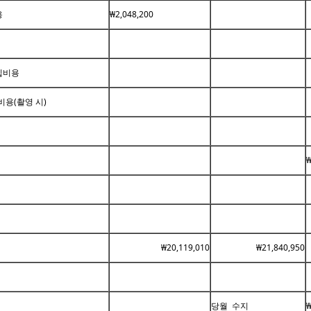
용
₩2,048,200
입비용
용(촬영 시)
₩
₩20,119,010
₩21,840,950
당월 수지
₩