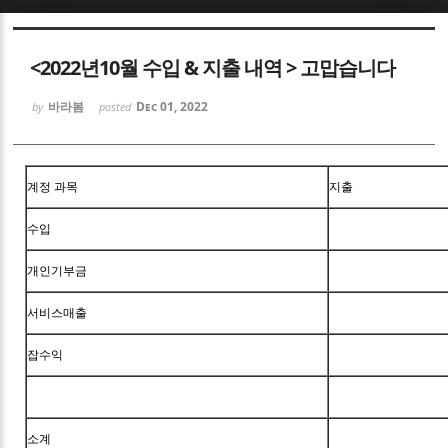
Sketchbook5, 스케치북5
<2022년10월 수입 & 지출 내역 > 고맙습니다
바라봄
Dec 01, 2022
by
posted
Sketchbook5, 스케치북5
계정 과목
지출
수입
개인기부금
서비스매출
잡수익
소계