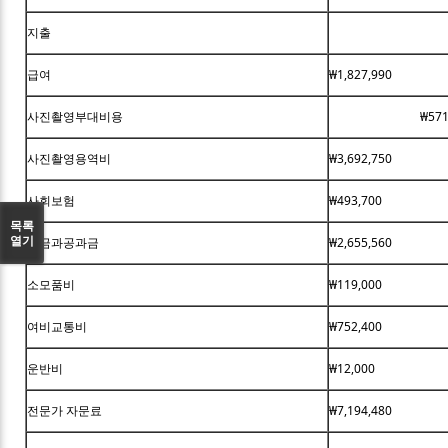
지출
급여
₩1,827,990
사진촬영부대비용
₩571
사진촬영용역비
₩3,692,750
사회보험
₩493,700
목록
열기
세금과공과금
₩2,655,560
소모품비
₩119,000
여비교통비
₩752,400
운반비
₩12,000
전문가 자문료
₩7,194,480