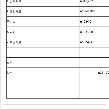
지급수수료
₩343,262
지급임차료
₩2,142,800
통신료
₩10,910
회의비
₩108,000
가수금지불
₩5,254,378
소계
합계
₩25,179