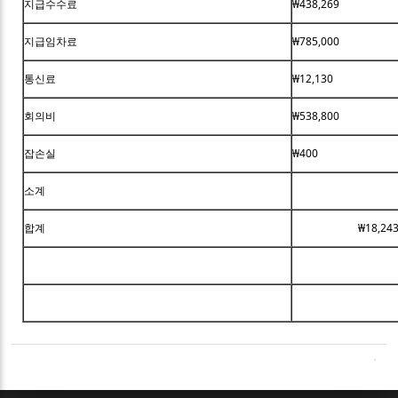
지급수수료
₩438,269
지급임차료
₩785,000
통신료
₩12,130
회의비
₩538,800
잡손실
₩400
소계
합계
₩18,243