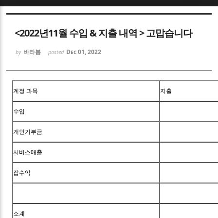
Sketchbook5, 스케치북5
<2022년11월 수입 & 지출 내역 > 고맙습니다
바라봄
Dec 01, 2022
by
posted
Sketchbook5, 스케치북5
계정 과목
지출
수입
개인기부금
서비스매출
잡수익
소계