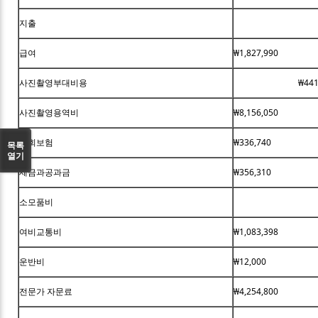
지출
급여
₩1,827,990
사진촬영부대비용
₩441
사진촬영용역비
₩8,156,050
사회보험
₩336,740
목록
열기
세금과공과금
₩356,310
소모품비
여비교통비
₩1,083,398
운반비
₩12,000
전문가 자문료
₩4,254,800