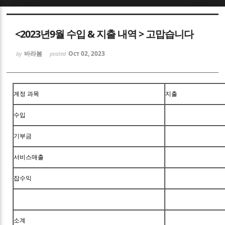
Sketchbook5, 스케치북5
<2023년9월 수입 & 지출 내역 > 고맙습니다
바라봄
Oct 02, 2023
by
posted
Sketchbook5, 스케치북5
계정 과목
지출
수입
기부금
서비스매출
잡수익
소계