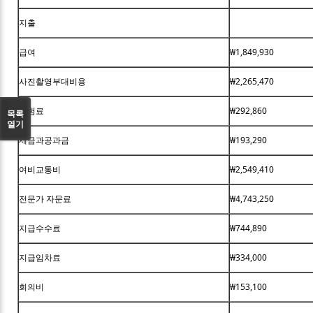
지출
급여
₩1,849,930
사진촬영부대비용
₩2,265,470
보험료
₩292,860
목록
열기
세금과공과금
₩193,290
여비교통비
₩2,549,410
전문가 자문료
₩4,743,250
지급수수료
₩744,890
지급임차료
₩334,000
회의비
₩153,100