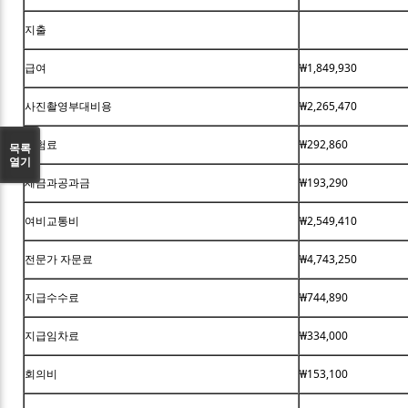
지출
급여
₩1,849,930
사진촬영부대비용
₩2,265,470
보험료
₩292,860
목록
열기
세금과공과금
₩193,290
여비교통비
₩2,549,410
전문가 자문료
₩4,743,250
지급수수료
₩744,890
지급임차료
₩334,000
회의비
₩153,100