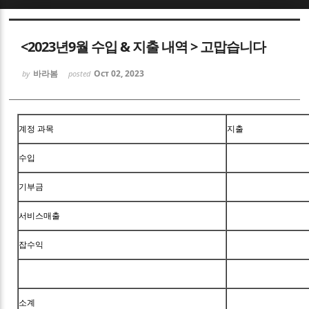
Sketchbook5, 스케치북5
<2023년9월 수입 & 지출 내역 > 고맙습니다
바라봄
Oct 02, 2023
by
posted
Sketchbook5, 스케치북5
계정 과목
지출
수입
기부금
서비스매출
잡수익
소계