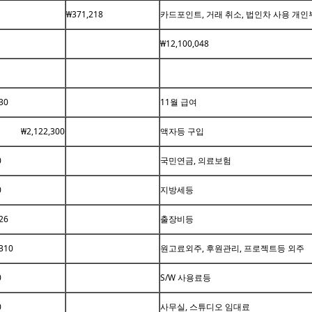
₩371,218
카드포인트, 거래 취소, 법인차 사용 개
₩12,100,048
30
11월 급여
₩2,122,300
액자등 구입
0
국민연금, 의료보험
0
지방세등
26
출장비등
310
원고료외주, 후원관리, 프로젝트등 외주
0
S/W 사용료등
0
사무실, 스튜디오 임대료