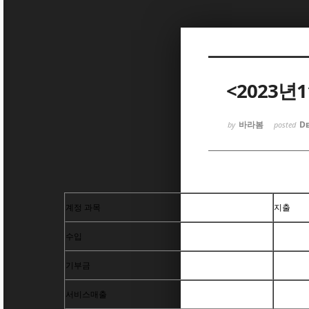
Sketchbook5, 스케치북5
<2023년
바라봄
De
by
posted
Sketchbook5, 스케치북5
계정 과목
지출
수입
기부금
서비스매출