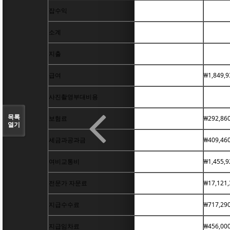
잡수익
소계
지출
급여
₩1,849,9
사진촬영부대비용
목록
보험료
₩292,86
열기
세금과공과금
₩409,46
여비교통비
₩1,455,9
전문가 자문료
₩17,121,
지급수수료
₩717,29
지급임차료
₩456,00