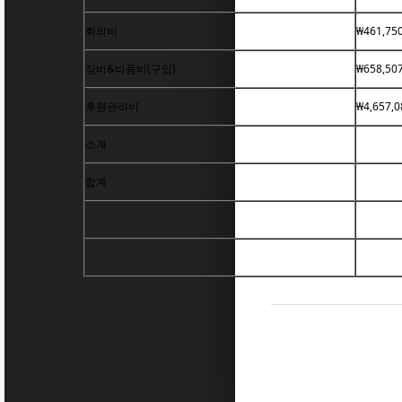
회의비
₩461,75
장비&비품비(구입)
₩658,50
후원관리비
₩4,657,0
소계
합계