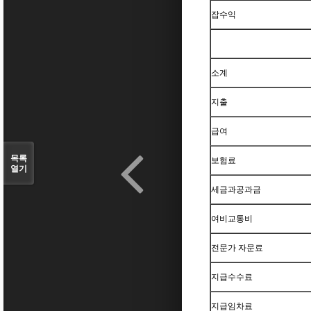
잡수익
소계
지출
급여
목록
보험료
열기
세금과공과금
여비교통비
전문가 자문료
지급수수료
지급임차료