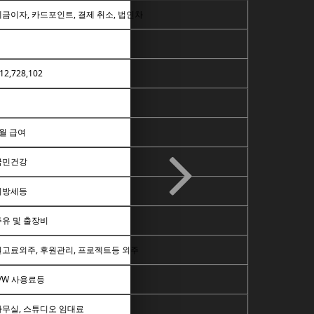
예금이자, 카드포인트, 결제 취소, 법인차
12,728,102
2월 급여
국민건강
지방세등
주유 및 출장비
원고료외주, 후원관리, 프로젝트등 외주
S/W 사용료등
사무실, 스튜디오 임대료