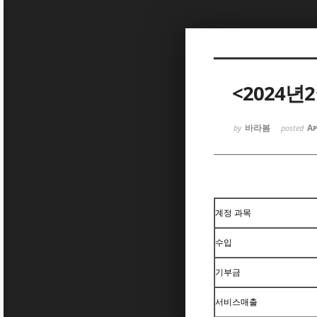
Sketchbook5, 스케치북5
<2024년
바라봄
Ap
by
posted
Sketchbook5, 스케치북5
계정 과목
수입
기부금
서비스매출