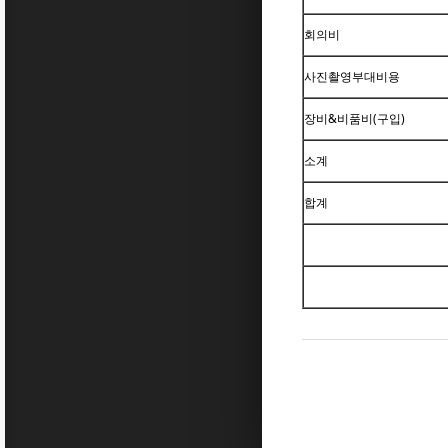
회의비
사진촬영부대비용
장비&비품비(구입)
소계
합계