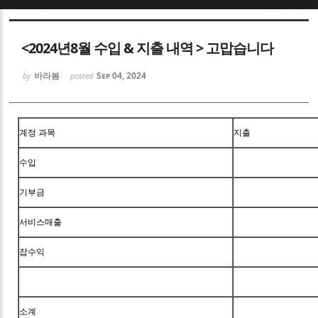
Sketchbook5, 스케치북5
<2024년8월 수입 & 지출 내역 > 고맙습니다
바라봄
Sep 04, 2024
by
posted
Sketchbook5, 스케치북5
계정 과목
지출
수입
기부금
서비스매출
잡수익
소계