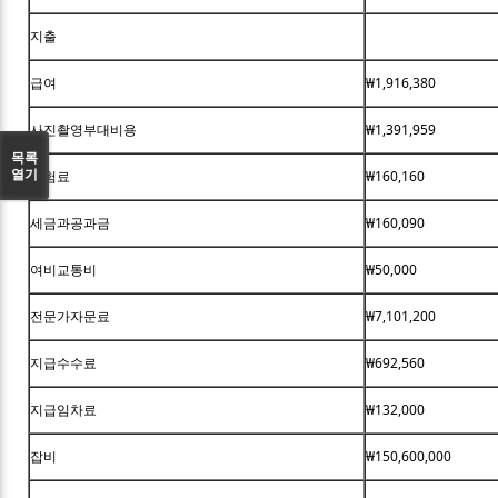
지출
급여
₩1,916,380
사진촬영부대비용
₩1,391,959
목록
열기
보험료
₩160,160
세금과공과금
₩160,090
여비교통비
₩50,000
전문가자문료
₩7,101,200
지급수수료
₩692,560
지급임차료
₩132,000
잡비
₩150,600,000