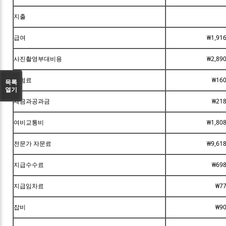
지출
급여
₩1,91
사진촬영부대비용
₩2,89
보험료
₩160
목록
열기
세금과공과금
₩218
여비교통비
₩1,80
전문가 자문료
₩9,61
지급수수료
₩698
지급임차료
₩77
잡비
₩90