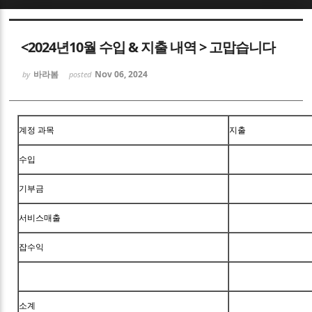
Sketchbook5, 스케치북5
<2024년10월 수입 & 지출 내역 > 고맙습니다
바라봄
Nov 06, 2024
by
posted
Sketchbook5, 스케치북5
계정 과목
지출
수입
기부금
서비스매출
잡수익
소계