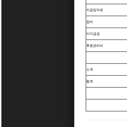
지급임차료
잡비
미지급금
후원관리비
소계
합계