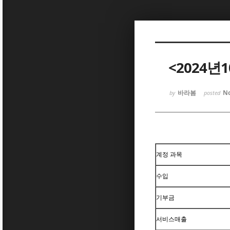
Sketchbook5, 스케치북5
<2024년
바라봄
No
by
posted
Sketchbook5, 스케치북5
계정 과목
수입
기부금
서비스매출