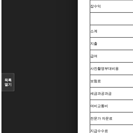
잡수익
소계
지출
급여
사진촬영부대비용
목록
보험료
열기
세금과공과금
여비교통비
전문가 자문료
지급수수료