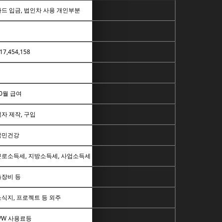
카드 입금, 법인차 사용 개인부분
17,454,158
0월 급여
자 제작, 구입
국민건강
근로소득세, 지방소득세, 사업소득세
출장비 등
소식지, 프로젝트 등 외주
S/W 사용료등