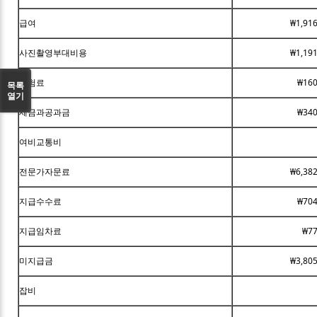
급여
₩1,91
사진촬영부대비용
₩1,19
보험료
₩160
목록
열기
세금과공과금
₩340
여비교통비
전문가자문료
₩6,38
지급수수료
₩704
지급임차료
₩77
미지급금
₩3,80
잡비