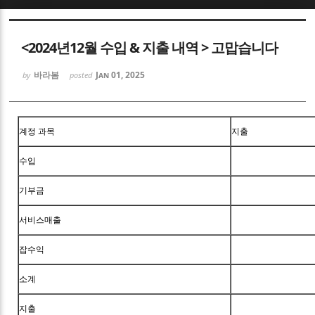
Sketchbook5, 스케치북5
<2024년12월 수입 & 지출 내역 > 고맙습니다
바라봄
Jan 01, 2025
by
posted
Sketchbook5, 스케치북5
계정 과목
지출
수입
기부금
서비스매출
잡수익
소계
지출