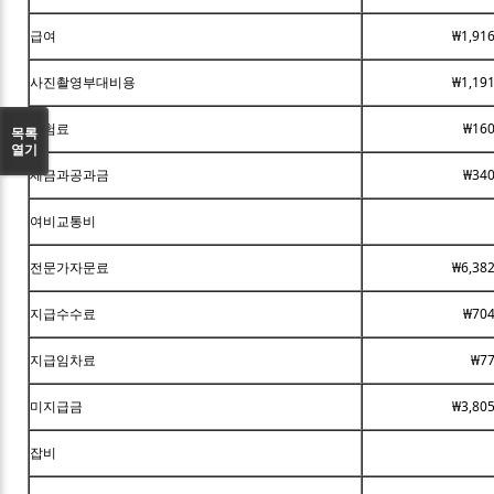
급여
₩1,91
사진촬영부대비용
₩1,19
보험료
₩160
목록
열기
세금과공과금
₩340
여비교통비
전문가자문료
₩6,38
지급수수료
₩704
지급임차료
₩77
미지급금
₩3,80
잡비