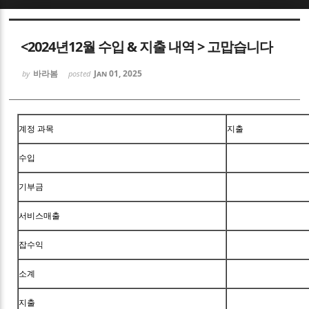
Sketchbook5, 스케치북5
<2024년12월 수입 & 지출 내역 > 고맙습니다
바라봄
Jan 01, 2025
by
posted
Sketchbook5, 스케치북5
계정 과목
지출
수입
기부금
서비스매출
잡수익
소계
지출