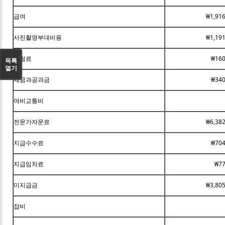
급여
₩1,91
사진촬영부대비용
₩1,19
보험료
₩160
목록
열기
세금과공과금
₩340
여비교통비
전문가자문료
₩6,38
지급수수료
₩704
지급임차료
₩77
미지급금
₩3,80
잡비