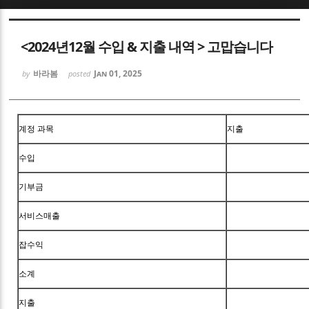
Sketchbook5, 스케치북5
<2024년12월 수입 & 지출 내역 > 고맙습니다
바라봄
Jan 01, 2025
by
posted
Sketchbook5, 스케치북5
계정 과목
지출
수입
기부금
서비스매출
잡수익
소계
지출