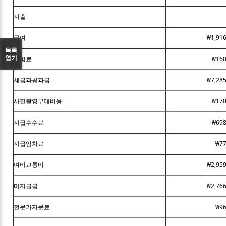
지출
급여
₩1,91
목록
열기
보험료
₩160
세금과공과금
₩7,28
사진촬영부대비용
₩170
지급수수료
₩698
지급임차료
₩77
여비교통비
₩2,95
미지급금
₩2,76
전문가자문료
₩96