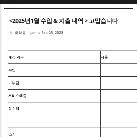
Sketchbook5, 스케치북5
<2025년1월 수입 & 지출 내역 > 고맙습니다
바라봄
Feb 05, 2025
by
posted
Sketchbook5, 스케치북5
계정 과목
지출
수입
기부금
서비스매출
잡수익
소계