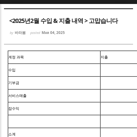
Sketchbook5, 스케치북5
<2025년2월 수입 & 지출 내역 > 고맙습니다
바라봄
Mar 04, 2025
by
posted
Sketchbook5, 스케치북5
계정 과목
지출
수입
기부금
서비스매출
잡수익
소계