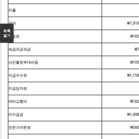
지출
급여
₩1,91
목록
열기
보험료
₩160
세금과공과금
₩7
사진촬영부대비용
₩105
지급수수료
₩1,15
지급임차료
여비교통비
₩160
미지급금
₩1,49
전문가자문료
₩580