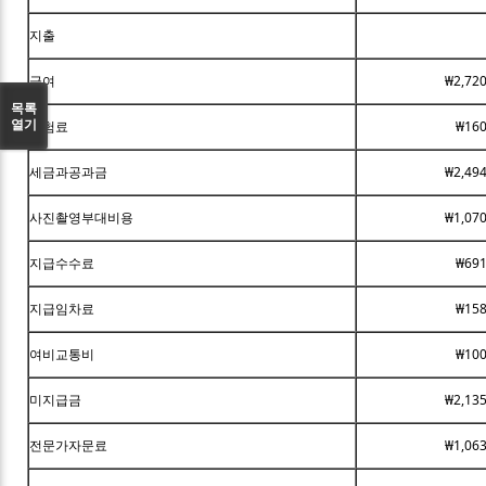
지출
급여
₩2,72
목록
열기
보험료
₩160
세금과공과금
₩2,49
사진촬영부대비용
₩1,07
지급수수료
₩691
지급임차료
₩158
여비교통비
₩100
미지급금
₩2,13
전문가자문료
₩1,06