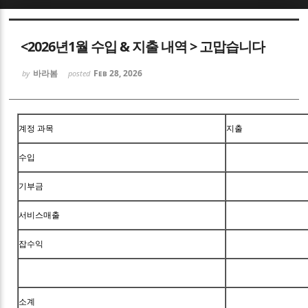
Sketchbook5, 스케치북5
<2026년1월 수입 & 지출 내역 > 고맙습니다
바라봄
Feb 28, 2026
by
posted
Sketchbook5, 스케치북5
계정 과목
지출
수입
기부금
서비스매출
잡수익
소계