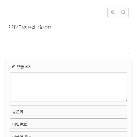
회계보고(2014년11월).xlsx
✔
댓글 쓰기
글쓴이
비밀번호