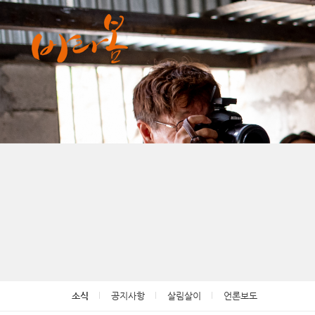
Sketchbook5, 스케치북5
Sketchbook5, 스케치북5
소식
공지사항
살림살이
언론보도