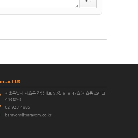
ontact US
서울특별시 서초구 강남대로 53길 8, 8-47호(서초동 스타크
강남빌딩)
02-923-4885
baravom@baravom.co.kr