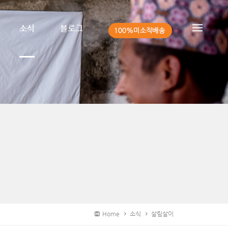
소식
블로그
Home
소식
살림살이