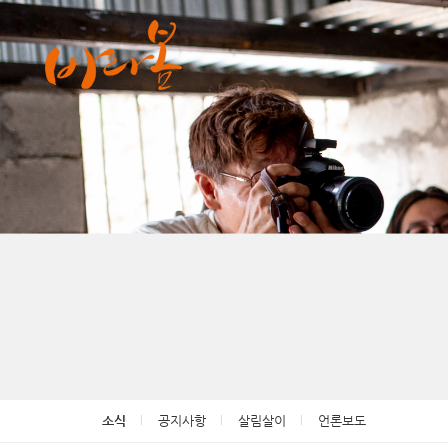
Sketchbook5, 스케치북5
Sketchbook5, 스케치북5
소식
공지사항
살림살이
언론보도