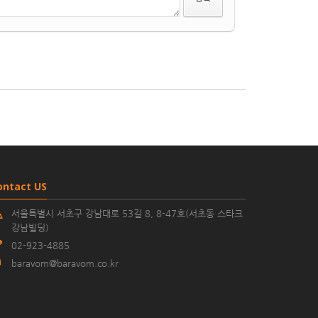
ontact US
서울특별시 서초구 강남대로 53길 8, 8-47호(서초동 스타크
강남빌딩)
02-923-4885
baravom@baravom.co.kr