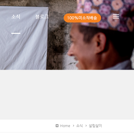
소식
블로그
Home
소식
살림살이