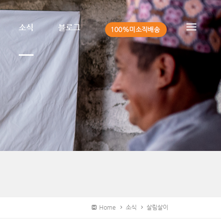
소식
블로그
Home
소식
살림살이