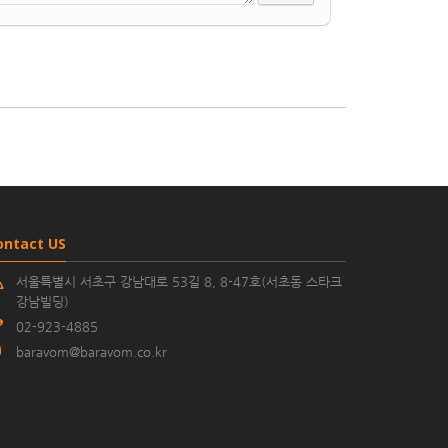
ontact US
서울특별시 서초구 강남대로 53길 8, 8-47호(서초동 스타크
강남빌딩)
02-923-4885
baravom@baravom.co.kr