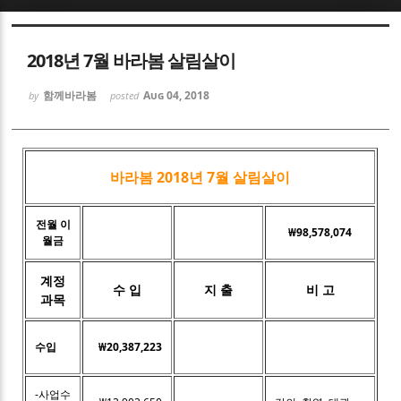
Sketchbook5, 스케치북5
2018년 7월 바라봄 살림살이
함께바라봄
Aug 04, 2018
by
posted
Sketchbook5, 스케치북5
바라봄 2018년 7월 살림살이
전월 이
₩98,578,074
월금
계정
수 입
지 출
비 고
과목
수입
₩20,387,223
-사업수