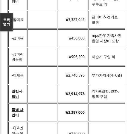
영비
수수료 외
관리비 & 전기료
-임대료
₩3,327,046
목록
포함
열기
mps환우 가족사진
-잡비용
₩450,000
촬영 시상비 포함
-장비&
₩906,200
제습기 구입 외
비품비
-제세금
₩2,740,590
부가가치세(4~6월)
일반사
액자&앨범, 인화,
₩2,914,978
업비
잉크 구입
특별 사
₩3,387,000
업비
-CJ &엔
젤스 헤
₩130,000