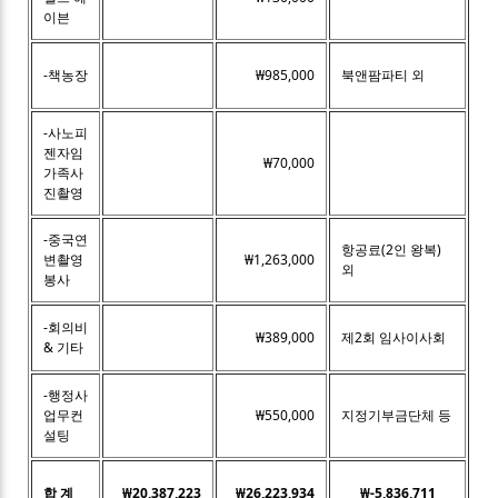
이븐
-책농장
₩985,000
북앤팜파티 외
-사노피
젠자임
₩70,000
가족사
진촬영
-중국연
항공료(2인 왕복)
변촬영
₩1,263,000
외
봉사
-회의비
₩389,000
제2회 임사이사회
& 기타
-행정사
업무컨
₩550,000
지정기부금단체 등
설팅
합 계
₩20,387,223
₩26,223,934
₩-5,836,711