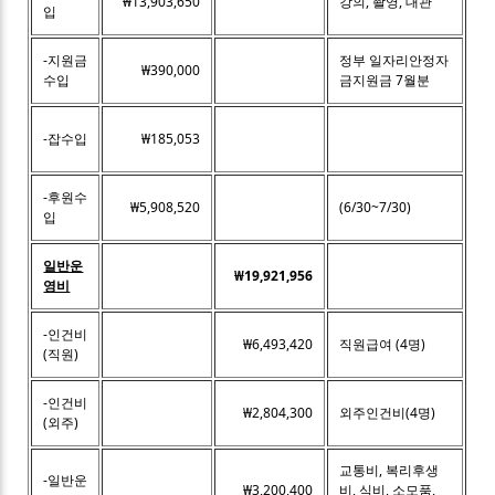
₩13,903,650
강의, 촬영, 대관
입
-지원금
정부 일자리안정자
₩390,000
수입
금지원금 7월분
-잡수입
₩185,053
-후원수
₩5,908,520
(6/30~7/30)
입
일반운
₩19,921,956
영비
-인건비
₩6,493,420
직원급여 (4명)
(직원)
-인건비
₩2,804,300
외주인건비(4명)
(외주)
교통비, 복리후생
-일반운
₩3,200,400
비, 식비, 소모품,