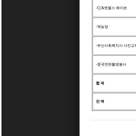
-CJ &엔젤스 헤이븐
-책농장
-부산사회복지사 사진교
-중국연변촬영봉사
합 계
잔 액