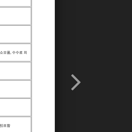
 소모품, 수수료 외
0원)포함