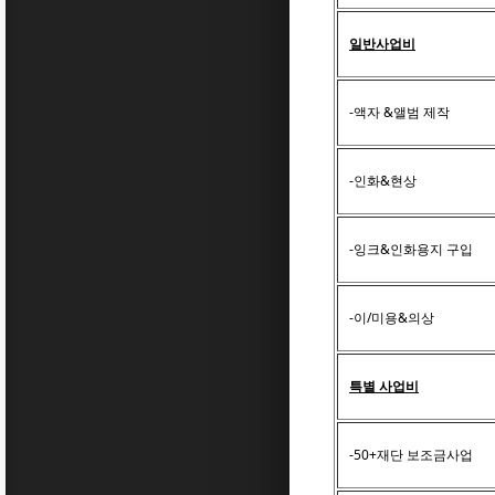
일반사업비
-액자 &앨범 제작
-인화&현상
-잉크&인화용지 구입
-이/미용&의상
특별 사업비
-50+재단 보조금사업