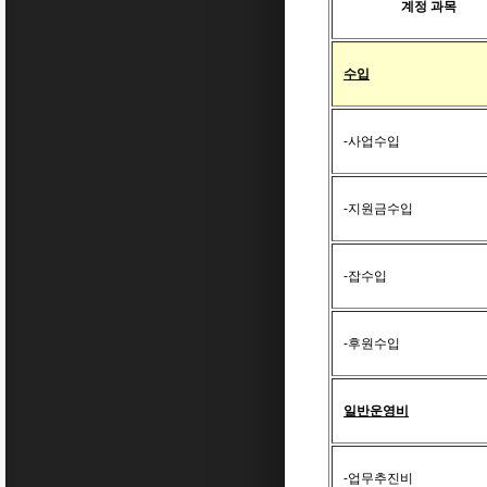
계정 과목
수입
-사업수입
-지원금수입
-잡수입
-후원수입
일반운영비
-업무추진비