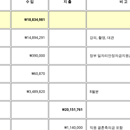
수 입
지 출
비 고
₩18,834,981
₩14,894,291
강의, 촬영, 대관
₩390,000
정부 일자리안정자금지원금
₩60,870
₩3,489,820
8월분
₩20,151,761
₩1,140,000
직원 결혼축의금 포함