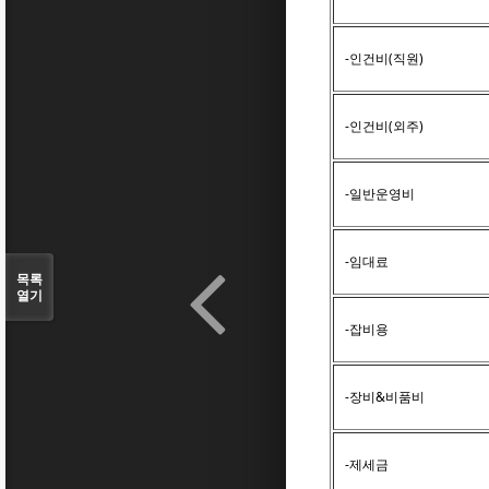
-인건비(직원)
-인건비(외주)
-일반운영비
-임대료
목록
열기
-잡비용
-장비&비품비
-제세금