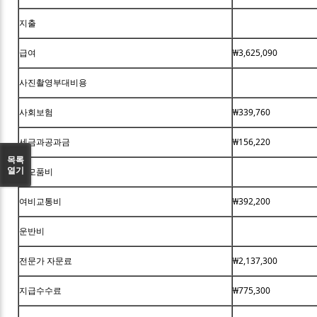
지출
급여
₩3,625,090
사진촬영부대비용
사회보험
₩339,760
세금과공과금
₩156,220
목록
열기
소모품비
여비교통비
₩392,200
운반비
전문가 자문료
₩2,137,300
지급수수료
₩775,300