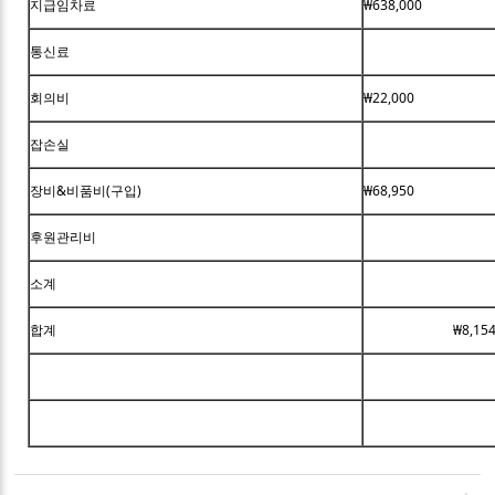
지급임차료
₩638,000
통신료
회의비
₩22,000
잡손실
장비&비품비(구입)
₩68,950
후원관리비
소계
합계
₩8,15