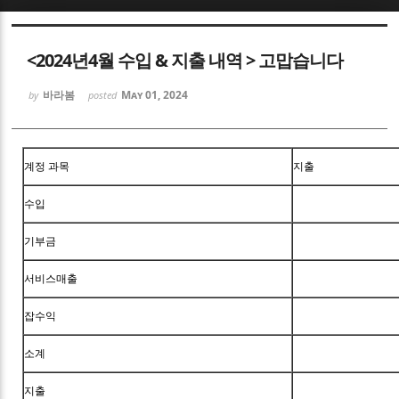
Sketchbook5, 스케치북5
<2024년4월 수입 & 지출 내역 > 고맙습니다
바라봄
May 01, 2024
by
posted
Sketchbook5, 스케치북5
계정 과목
지출
수입
기부금
서비스매출
잡수익
소계
지출