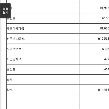
급여
₩1,91
목록
열기
보험료
₩160
세금과공과금
₩1,02
전문가 자문료
₩10,563
지급수수료
₩708
지급임차료
₩77
통신료
₩14
소계
합계
₩14,466