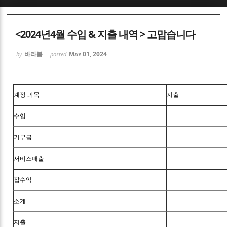
Sketchbook5, 스케치북5
<2024년4월 수입 & 지출 내역 > 고맙습니다
바라봄
May 01, 2024
by
posted
Sketchbook5, 스케치북5
계정 과목
지출
수입
기부금
서비스매출
잡수익
소계
지출