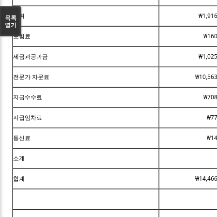
급여
₩1,91
목록
열기
보험료
₩160
세금과공과금
₩1,02
전문가 자문료
₩10,563
지급수수료
₩708
지급임차료
₩77
통신료
₩14
소계
합계
₩14,466