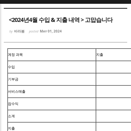
Sketchbook5, 스케치북5
<2024년4월 수입 & 지출 내역 > 고맙습니다
바라봄
May 01, 2024
by
posted
Sketchbook5, 스케치북5
계정 과목
지출
수입
기부금
서비스매출
잡수익
소계
지출