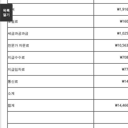
급여
₩1,91
목록
열기
보험료
₩160
세금과공과금
₩1,02
전문가 자문료
₩10,563
지급수수료
₩708
지급임차료
₩77
통신료
₩14
소계
합계
₩14,466