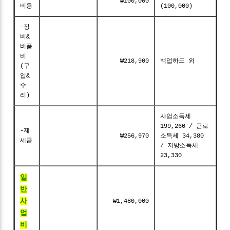
₩100,000
비용
(100,000)
-장
비&
비품
비
₩218,900
백업하드 외
(구
입&
수
리)
사업소득세
199,260 / 근로
-제
₩256,970
소득세 34,380
세금
/ 지방소득세
23,330
일
반
사
₩1,480,000
업
비