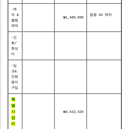
-액
자 &
범용 A4 액자
₩1,480,000
앨범
제작
-인
화/
현상
비
-잉
크&
인화
용지
구입
특
별
사
₩3,432,420
업
비