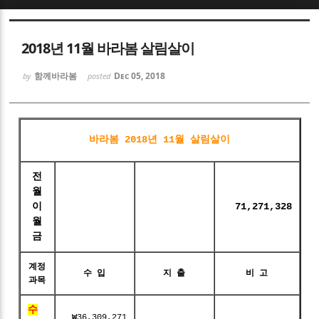
Sketchbook5, 스케치북5
2018년 11월 바라봄 살림살이
함께바라봄
Dec 05, 2018
by
posted
Sketchbook5, 스케치북5
바라봄 2018년 11월 살림살이
전
월
이
71,271,328
월
금
계정
수 입
지 출
비 고
과목
수
₩36,309,271