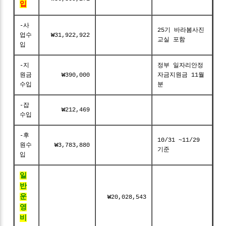
입
-사
25기 바라봄사진
업수
₩31,922,922
교실 포함
입
-지
정부 일자리안정
원금
₩390,000
자금지원금 11월
수입
분
-잡
₩212,469
수입
-후
10/31 ~11/29
원수
₩3,783,880
기준
입
일
반
운
₩20,028,543
영
비