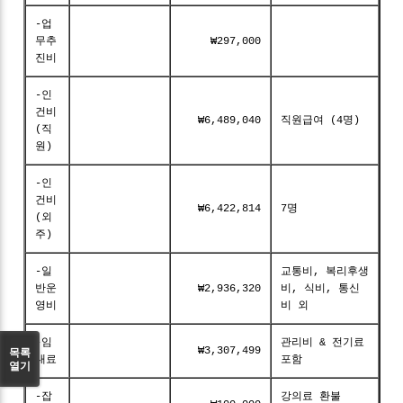
-업
무추
₩297,000
진비
-인
건비
₩6,489,040
직원급여 (4명)
(직
원)
-인
건비
₩6,422,814
7명
(외
주)
-일
교통비, 복리후생
반운
₩2,936,320
비, 식비, 통신
영비
비 외
-임
관리비 & 전기료
목록
₩3,307,499
대료
포함
열기
-잡
강의료 환불