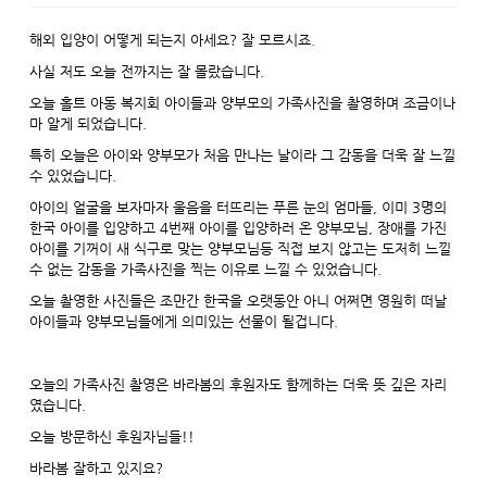
해외 입양이 어떻게 되는지 아세요
?
잘 모르시죠
.
사실 저도 오늘 전까지는 잘 몰랐습니다
.
오늘 홀트 아동 복지회 아이들과 양부모의 가족사진을 촬영하며 조금이나
마 알게 되었습니다
.
특히 오늘은 아이와 양부모가 처음 만나는 날이라 그 감동을 더욱 잘 느낄
수 있었습니다
.
아이의 얼굴을 보자마자 울음을 터뜨리는 푸른 눈의 엄마들
,
이미
3
명의
한국 아이를 입양하고
4
번째 아이를 입양하러 온 양부모님
,
장애를 가진
아이를 기꺼이 새 식구로 맞는 양부모님등 직접 보지 않고는 도저히 느낄
수 없는 감동을 가족사진을 찍는 이유로 느낄 수 있었습니다
.
오늘 촬영한 사진들은 조만간 한국을 오랫동안 아니 어쩌면 영원히 떠날
아이들과 양부모님들에게 의미있는 선물이 될겁니다
.
오늘의 가족사진 촬영은 바라봄의 후원자도 함께하는 더욱 뜻 깊은 자리
였습니다
.
오늘 방문하신 후원자님들
!!
바라봄 잘하고 있지요
?