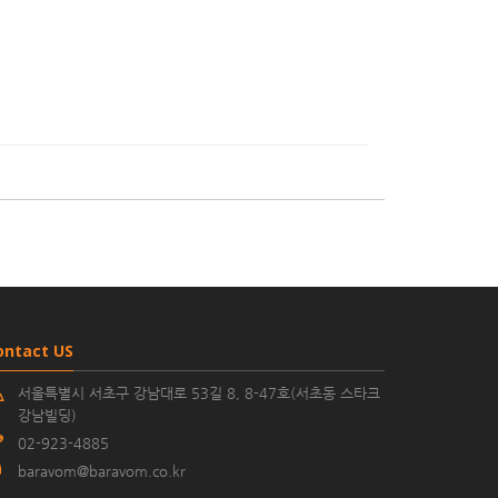
ontact US
서울특별시 서초구 강남대로 53길 8, 8-47호(서초동 스타크
강남빌딩)
02-923-4885
baravom@baravom.co.kr