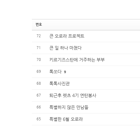
번호
큰 오로라 프로젝트
72
큰 일 하나 마쳤다
71
키르기즈스탄에 거주하는 부부
70
톡쏘다
69
9
톡톡사진관
68
퇴근후 렛츠 4기 연탄봉사
67
특별하지 않은 만남들
66
특별한 6월 오로라
65