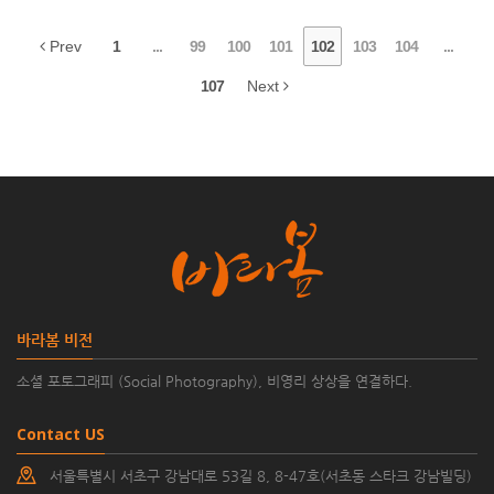
Prev
1
...
99
100
101
102
103
104
...
107
Next
바라봄 비전
소셜 포토그래피 (Social Photography), 비영리 상상을 연결하다.
Contact US
서울특별시 서초구 강남대로 53길 8, 8-47호(서초동 스타크 강남빌딩)