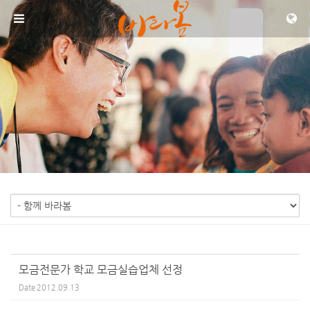
Sketchbook5, 스케치북5
Sketchbook5, 스케치북5
메뉴 건너뛰기
모금전문가 학교 모금실습업체 선정
Date
2012.09.13