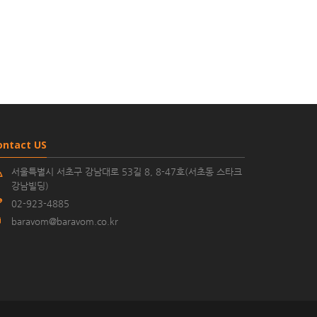
ontact US
서울특별시 서초구 강남대로 53길 8, 8-47호(서초동 스타크
강남빌딩)
02-923-4885
baravom@baravom.co.kr