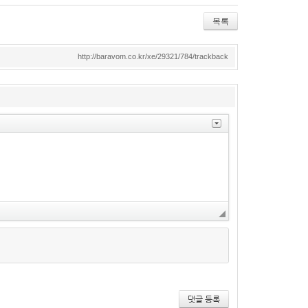
wi
ce
lici
tte
bo
ou
목록
r
ok
s
http://baravom.co.kr/xe/29321/784/trackback
댓글 등록