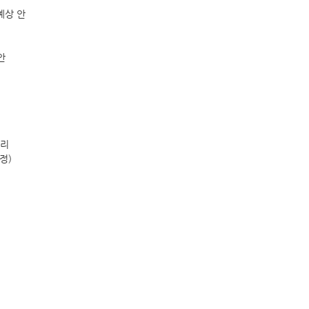
 예상 안
안
정리
정)