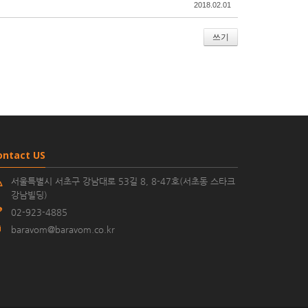
2018.02.01
쓰기
ontact US
서울특별시 서초구 강남대로 53길 8, 8-47호(서초동 스타크
강남빌딩)
02-923-4885
baravom@baravom.co.kr