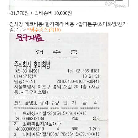
원
퀵배송비
원
-31,770
+
10,000
전시장 데코비용
합작제작 비용
알파문구
호미화방
한가
/
<
/
/
람문구
영수증스캔
>
*
(16)