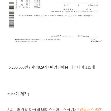
원
예약
개
랜덤판매용
파본대비
개
-6,206,600
(
829
+
,
115
개 제작
=944
)
종구매자용 아크릴 베이스
아트스크린
견적서스캔
8
<
>
*
(2)