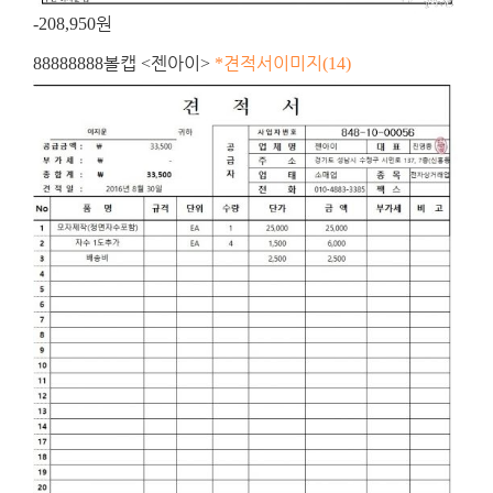
원
-208,950
볼캡
젠아이
견적서이미지
88888888
<
>
*
(14)