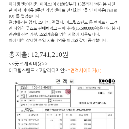
미대생 팬
이지운
이미소
이
월
일부터
일까지
바라봄 사진
(
,
)
8
8
15
‘
관
에서 아이유
주년 기념 팬아트 전시회인
폴 인 아이유
’
8
‘
(Fall in
를 열었습니다
IU)’
.
현장에서는 엽서
스티커
책갈피
아크릴스탠드 등 팬아트가 그려
,
,
,
진 다양한 굿즈도 판매하였고 판매 수익
원
은 바라봄 사
(15,500,000
)
진관에 전액 기부
소외계층을 위한 사업에 사용됩니다
,
.
이에 대한 상세한 수입 지출내역을 아래와 같이 공개합니다
.
총지출
원
: 12,741,210
굿즈제작비용
<<
>>
아크릴스탠드
코알라디자인
견적서이미지
<
>
*
(1)