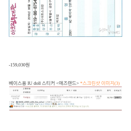
원
-159,030
베이스용
스티커
애즈랜드
스크린샷 이미지
IU doll
<
>
*
(3)