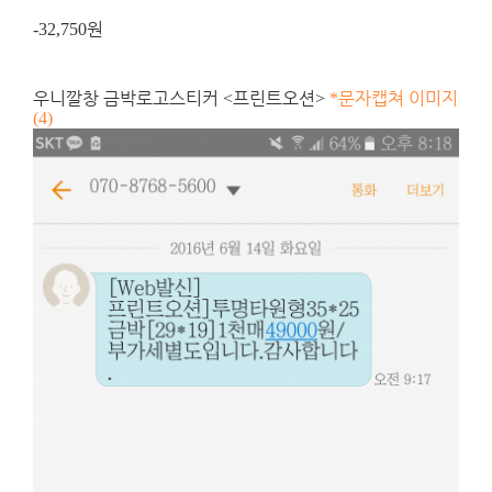
원
-32,750
우니깔창 금박로고스티커
프린트오션
문자캡쳐 이미지
<
>
*
(4)