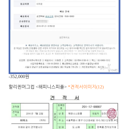
원
-352,000
할리퀸머그컵
해피니스피플
견적서이미지
<
>
*
(12)