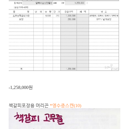
원
-1,258,000
책갈피포장용 머리끈
영수증스캔
*
(10)