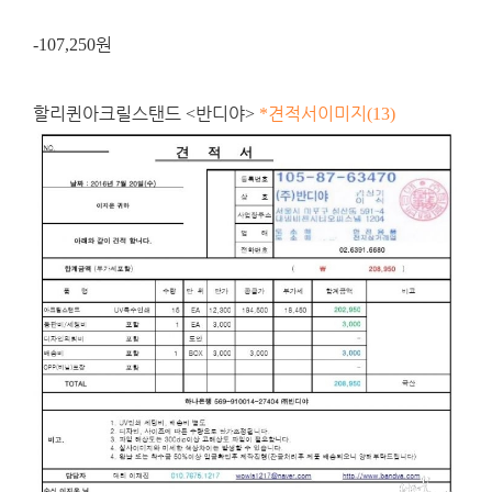
원
-107,250
할리퀸아크릴스탠드
반디야
견적서이미지
<
>
*
(13)