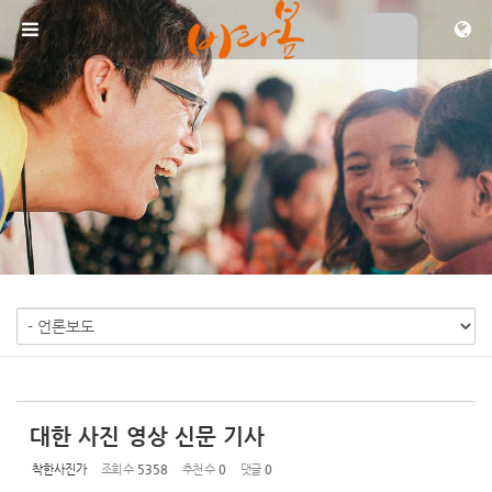
Sketchbook5, 스케치북5
Sketchbook5, 스케치북5
메뉴 건너뛰기
대한 사진 영상 신문 기사
착한사진가
조회 수
5358
추천 수
0
댓글
0