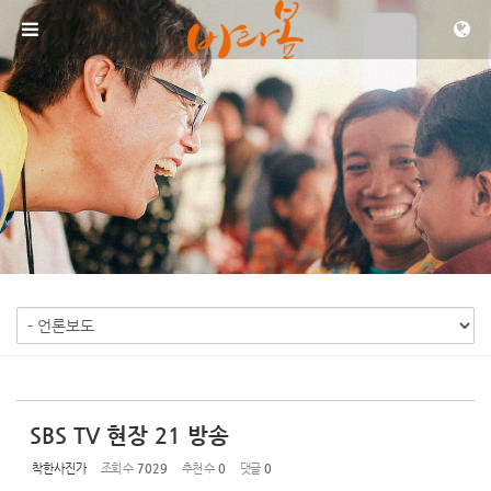
Sketchbook5, 스케치북5
Sketchbook5, 스케치북5
메뉴 건너뛰기
SBS TV 현장 21 방송
착한사진가
조회 수
7029
추천 수
0
댓글
0