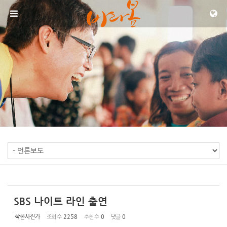
Sketchbook5, 스케치북5
Sketchbook5, 스케치북5
메뉴 건너뛰기
SBS 나이트 라인 출연
착한사진가
조회 수
2258
추천 수
0
댓글
0