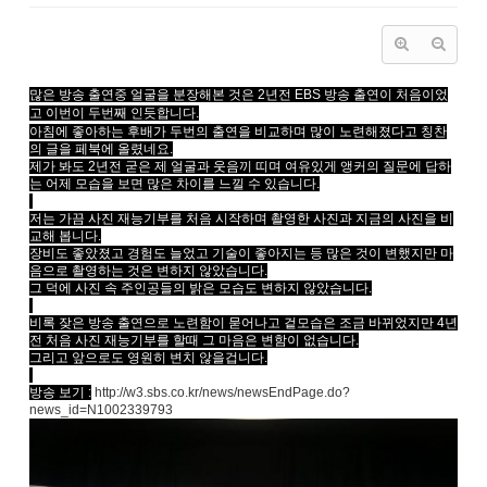
많은 방송 출연중 얼굴을 분장해본 것은 2년전
EBS 방송 출연이 처음이었
고
이번이 두번째 인듯합니다.
아침에 좋아하는 후배가 두번의 출연을 비교하며 많이 노련해졌다고 칭찬
의 글을 페북에 올렸네요.
제가 봐도 2년전 굳은 제 얼굴과 웃음끼 띠며 여유있게 앵커의 질문에 답하
는 어제 모습을 보면 많은 차이를 느낄 수 있습니다.
저는 가끔 사진 재능기부를 처음 시작하며 촬영한 사진과 지금의 사진을 비
교해 봅니다.
장비도 좋았졌고 경험도 늘었고 기술이 좋아지는 등 많은 것이 변했지만 마
음으로 촬영하는 것은 변하지 않았습니다.
그 덕에 사진 속 주인공들의 밝은 모습도 변하지 않았습니다.
비록 잦은 방송 출연으로 노련함이 묻어나고 겉모습은 조금 바뀌었지만 4년
전 처음 사진 재능기부를 할때 그 마음은 변함이 없습니다.
그리고 앞으로도 영원히 변치 않을겁니다.
방송 보기 :
http://w3.sbs.co.kr/news/newsEndPage.do?
news_id=N1002339793